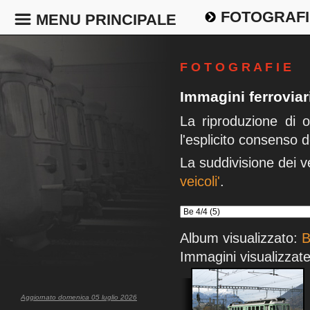
FOTOGRAFI
MENU PRINCIPALE
F O T O G R A F I E
Immagini ferrovia
La riproduzione di 
l'esplicito consenso d
La suddivisione dei v
veicoli'
.
Album visualizzato:
B
Immagini visualizzate
Aggiornato domenica 05 luglio 2026