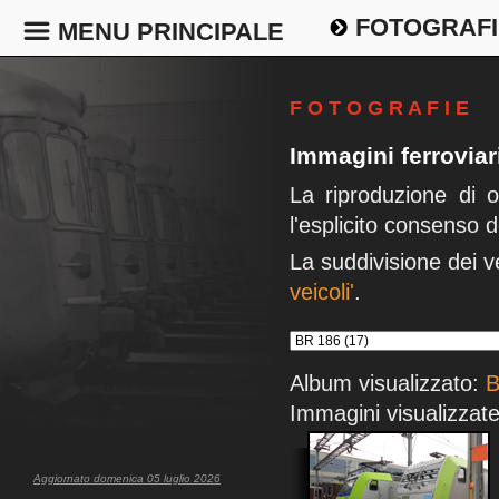
FOTOGRAFI
MENU PRINCIPALE
F O T O G R A F I E
Immagini ferrovia
La riproduzione di 
l'esplicito consenso d
La suddivisione dei v
veicoli'
.
Album visualizzato:
B
Immagini visualizzate
Aggiornato domenica 05 luglio 2026