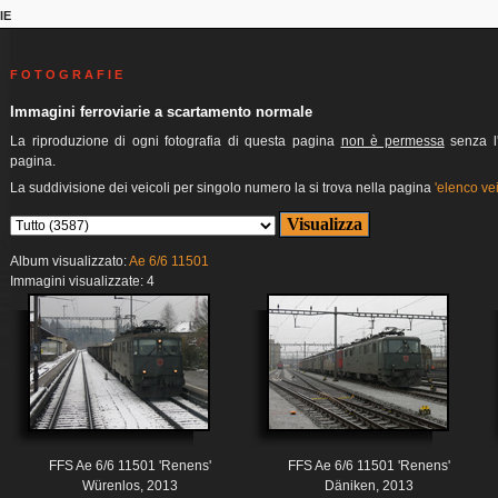
IE
F O T O G R A F I E
Immagini ferroviarie a scartamento normale
La riproduzione di ogni fotografia di questa pagina
non è permessa
senza l'
pagina.
La suddivisione dei veicoli per singolo numero la si trova nella pagina
'elenco vei
Album visualizzato:
Ae 6/6 11501
Immagini visualizzate: 4
FFS Ae 6/6 11501 'Renens'
FFS Ae 6/6 11501 'Renens'
Würenlos, 2013
Däniken, 2013