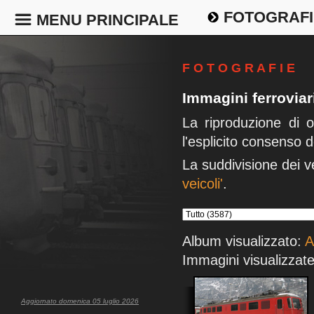
FOTOGRAFI
MENU PRINCIPALE
F O T O G R A F I E
Immagini ferrovia
La riproduzione di 
l'esplicito consenso d
La suddivisione dei v
veicoli'
.
Album visualizzato:
A
Immagini visualizzate
Aggiornato domenica 05 luglio 2026