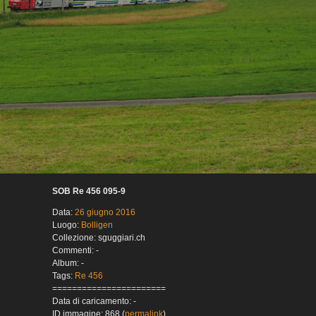
SOB Re 456 095-9
Data:
26 giugno 2016
Luogo:
Bolligen
Collezione: sguggiari.ch
Commenti: -
Album: -
Tags:
Re 456
=======================
Data di caricamento: -
ID immagine: 868 (
permalink
)