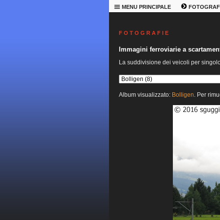
MENU PRINCIPALE
FOTOGRAF
F O T O G R A F I E
Immagini ferroviarie a scartame
La suddivisione dei veicoli per singol
Album visualizzato:
Bolligen
. Per rimu