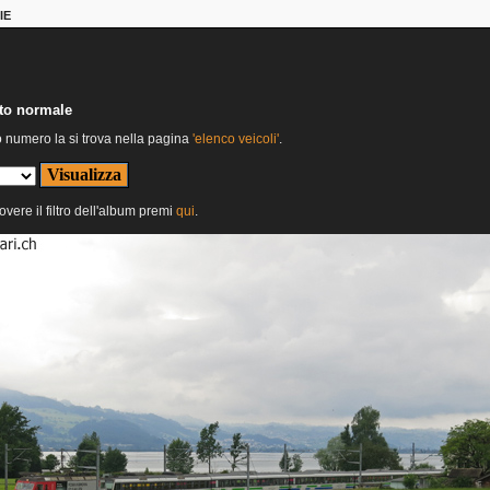
IE
nto normale
o numero la si trova nella pagina
'elenco veicoli'
.
overe il filtro dell'album premi
qui
.