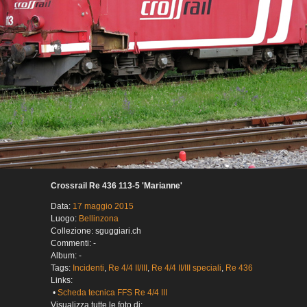
Crossrail Re 436 113-5 'Marianne'
Data:
17 maggio 2015
Luogo:
Bellinzona
Collezione: sguggiari.ch
Commenti: -
Album: -
Tags:
Incidenti
,
Re 4/4 II/III
,
Re 4/4 II/III speciali
,
Re 436
Links:
•
Scheda tecnica FFS Re 4/4 III
Visualizza tutte le foto di: