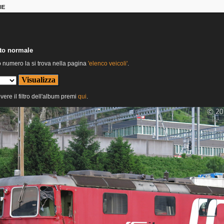
IE
nto normale
o numero la si trova nella pagina
'elenco veicoli'
.
vere il filtro dell'album premi
qui
.