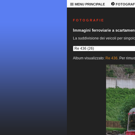
MENU PRINCIPALE
FOTOGRAF
F O T O G R A F I E
Immagini ferroviarie a scartame
La suddivisione dei veicoli per singol
Album visualizzato:
Re 436
. Per rimuo