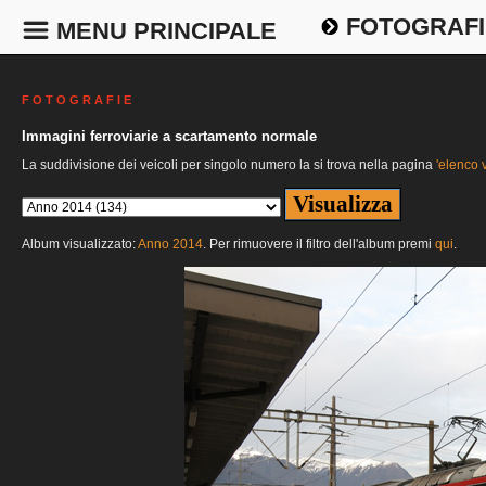
FOTOGRAFI
MENU PRINCIPALE
F O T O G R A F I E
Immagini ferroviarie a scartamento normale
La suddivisione dei veicoli per singolo numero la si trova nella pagina
'elenco v
Album visualizzato:
Anno 2014
. Per rimuovere il filtro dell'album premi
qui
.