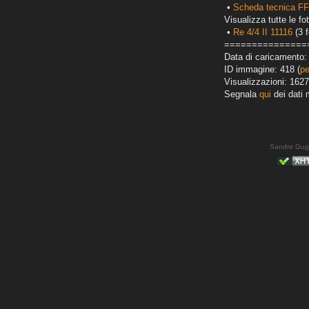
•
Scheda tecnica FF
Visualizza tutte le fot
•
Re 4/4 II 11116
(3 f
===============
Data di caricamento: 
ID immagine: 418 (
pe
Visualizzazioni: 1627
Segnala
qui
dei dati 
Sandro Gug