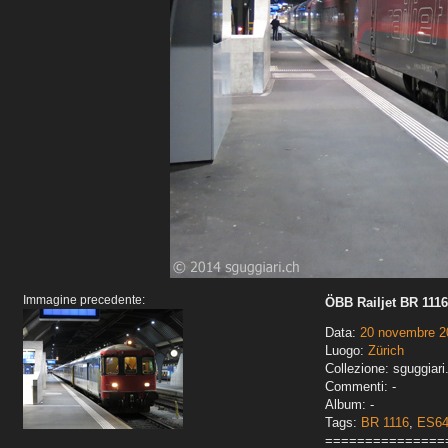
Immagine precedente:
ÖBB Railjet BR 1116
Data:
20 novembre 2
Luogo:
Zürich
Collezione: sguggiari
Commenti: -
Album: -
Tags:
BR 1116
,
ES6
===============