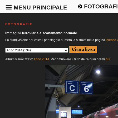
FOTOGRAFI
MENU PRINCIPALE
F O T O G R A F I E
Immagini ferroviarie a scartamento normale
La suddivisione dei veicoli per singolo numero la si trova nella pagina
'elenco v
Album visualizzato:
Anno 2014
. Per rimuovere il filtro dell'album premi
qui
.