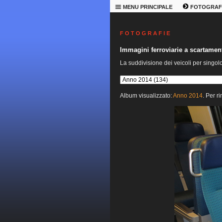
MENU PRINCIPALE
FOTOGRAF
F O T O G R A F I E
Immagini ferroviarie a scartame
La suddivisione dei veicoli per singol
Album visualizzato:
Anno 2014
. Per r