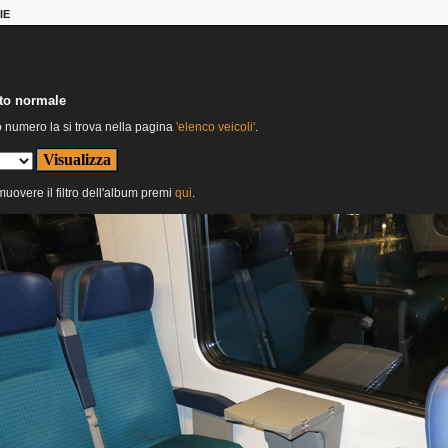
IE
nto normale
o numero la si trova nella pagina
'elenco veicoli'
.
imuovere il filtro dell'album premi
qui
.