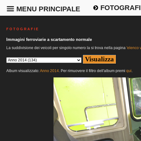
FOTOGRAFI
MENU PRINCIPALE
F O T O G R A F I E
Immagini ferroviarie a scartamento normale
La suddivisione dei veicoli per singolo numero la si trova nella pagina
'elenco v
Album visualizzato:
Anno 2014
. Per rimuovere il filtro dell'album premi
qui
.