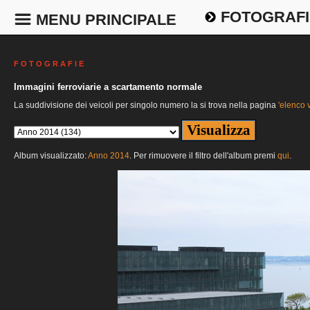
FOTOGRAFI
MENU PRINCIPALE
F O T O G R A F I E
Immagini ferroviarie a scartamento normale
La suddivisione dei veicoli per singolo numero la si trova nella pagina
'elenco v
Album visualizzato:
Anno 2014
. Per rimuovere il filtro dell'album premi
qui
.