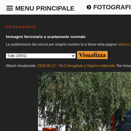
FOTOGRAFI
MENU PRINCIPALE
F O T O G R A F I E
Immagini ferroviarie a scartamento normale
La suddivisione dei veicoli per singolo numero la si trova nella pagina
'elenco v
Album visualizzato:
2026.06.12 - TILO deragliato a Sigirino rottamato
. Per rimu