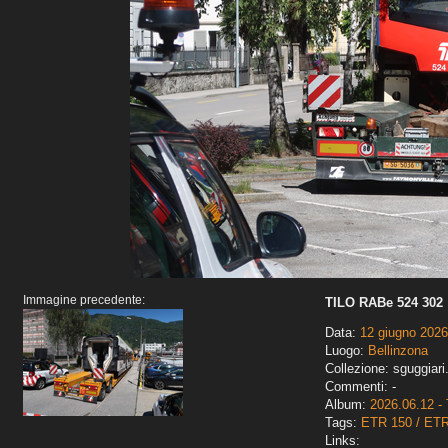
Immagine precedente:
TILO RABe 524 302
Data:
12 giugno 2026
Luogo:
Bellinzona
Collezione: sguggiari
Commenti: -
Album:
2026.06.12 - 
Tags:
ETR 150 / ET
Links: