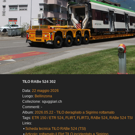
TILO RABe 524 302
Data:
22 maggio 2026
Luogo:
Bellinzona
Collezione: sguggiari.ch
Commenti: -
Album:
2026.05.22 - TILO deragliato a Sigirino rottamato
Tags:
ETR 150 / ETR 524
,
FLIRT
,
FLIRT3
,
RABe 524
,
RABe 524 TSI
Links:
•
Scheda tecnica TILO RABe 524 (TSI)
•
Articolo: rottamato il Flirt TILO incidentato a Sigirino