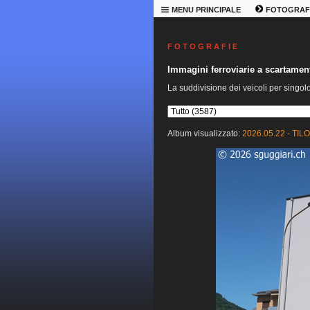
MENU PRINCIPALE
FOTOGRAF
F O T O G R A F I E
Immagini ferroviarie a scartame
La suddivisione dei veicoli per singol
Album visualizzato:
2026.05.22 - TILO 