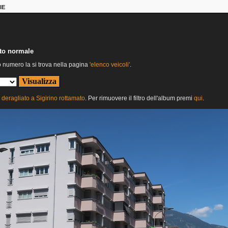
IE
nto normale
o numero la si trova nella pagina
'elenco veicoli'
.
deragliato a Sigirino rottamato
. Per rimuovere il filtro dell'album premi
qui
.