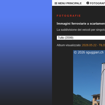
MENU PRINCIPALE
FOTOGRAF
F O T O G R A F I E
Immagini ferroviarie a scartame
La suddivisione dei veicoli per singol
Album visualizzato:
2026.05.22 - TILO 