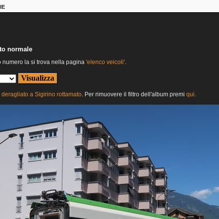
IE
nto normale
o numero la si trova nella pagina
'elenco veicoli'
.
deragliato a Sigirino rottamato
. Per rimuovere il filtro dell'album premi
qui
.