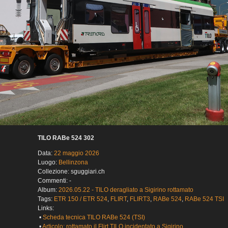
TILO RABe 524 302
Data:
22 maggio 2026
Luogo:
Bellinzona
Collezione: sguggiari.ch
Commenti: -
Album:
2026.05.22 - TILO deragliato a Sigirino rottamato
Tags:
ETR 150 / ETR 524
,
FLIRT
,
FLIRT3
,
RABe 524
,
RABe 524 TSI
Links:
•
Scheda tecnica TILO RABe 524 (TSI)
•
Articolo: rottamato il Flirt TILO incidentato a Sigirino