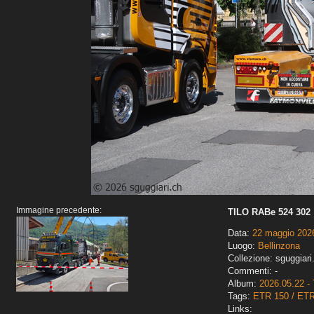
Immagine precedente:
TILO RABe 524 302
Data:
22 maggio 202
Luogo:
Bellinzona
Collezione: sguggiari
Commenti: -
Album:
2026.05.22 - 
Tags:
ETR 150 / ET
Links: