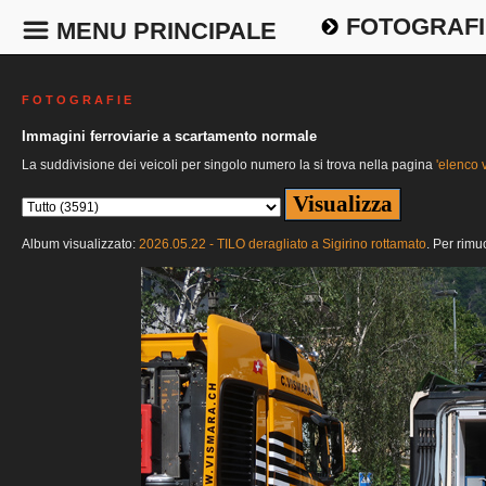
FOTOGRAFI
MENU PRINCIPALE
F O T O G R A F I E
Immagini ferroviarie a scartamento normale
La suddivisione dei veicoli per singolo numero la si trova nella pagina
'elenco v
Album visualizzato:
2026.05.22 - TILO deragliato a Sigirino rottamato
. Per rimu