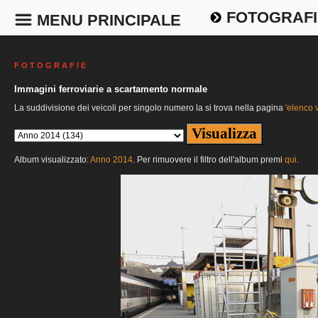
FOTOGRAFI
MENU PRINCIPALE
F O T O G R A F I E
Immagini ferroviarie a scartamento normale
La suddivisione dei veicoli per singolo numero la si trova nella pagina
'elenco v
Album visualizzato:
Anno 2014
. Per rimuovere il filtro dell'album premi
qui
.