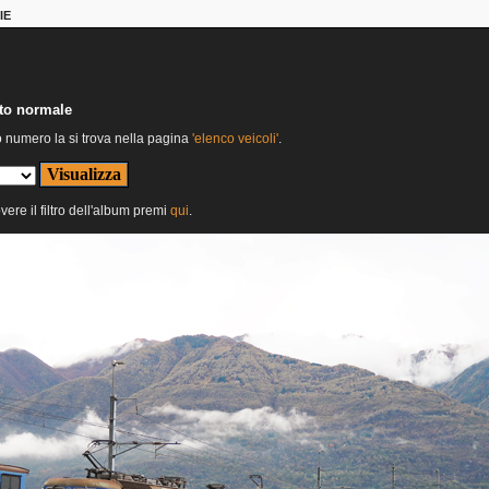
IE
nto normale
o numero la si trova nella pagina
'elenco veicoli'
.
vere il filtro dell'album premi
qui
.