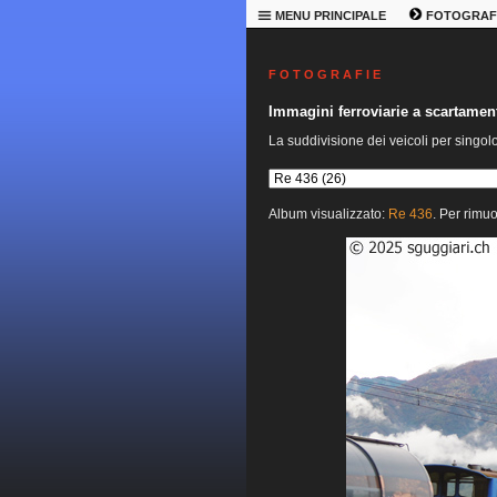
MENU PRINCIPALE
FOTOGRAF
F O T O G R A F I E
Immagini ferroviarie a scartame
La suddivisione dei veicoli per singol
Album visualizzato:
Re 436
. Per rimuo