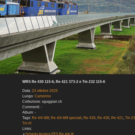
WRS Re 430 115-6, Re 421 373-2 e Tm 232 115-6
Data:
23 ottobre 2025
Luogo:
Camorino
Collezione: sguggiari.ch
Commenti: -
Album: -
Tags:
Re 4/4 II/III
,
Re 4/4 II/III speciali
,
Re 430
,
Re 436
,
Re 421
,
Tm 2
Tm IV
Links:
•
Scheda tecnica FFS Re 4/4 III