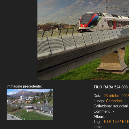
Immagine precedente:
TILO RABe 524 003
Data:
23 ottobre 202
Luogo:
Camorino
Collezione: sguggiari
Commenti: -
Album: -
Tags:
ETR 150 / ET
Links: