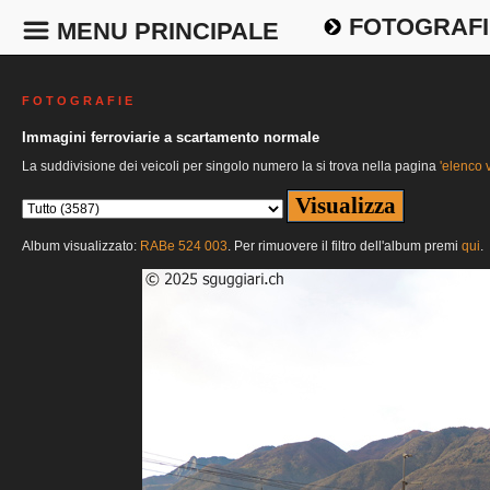
FOTOGRAFI
MENU PRINCIPALE
F O T O G R A F I E
Immagini ferroviarie a scartamento normale
La suddivisione dei veicoli per singolo numero la si trova nella pagina
'elenco v
Album visualizzato:
RABe 524 003
. Per rimuovere il filtro dell'album premi
qui
.