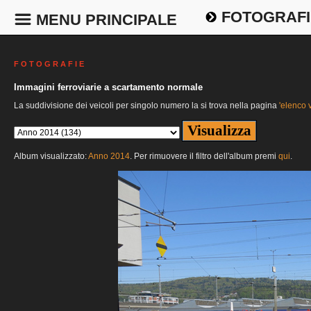
FOTOGRAFI
MENU PRINCIPALE
F O T O G R A F I E
Immagini ferroviarie a scartamento normale
La suddivisione dei veicoli per singolo numero la si trova nella pagina
'elenco v
Album visualizzato:
Anno 2014
. Per rimuovere il filtro dell'album premi
qui
.