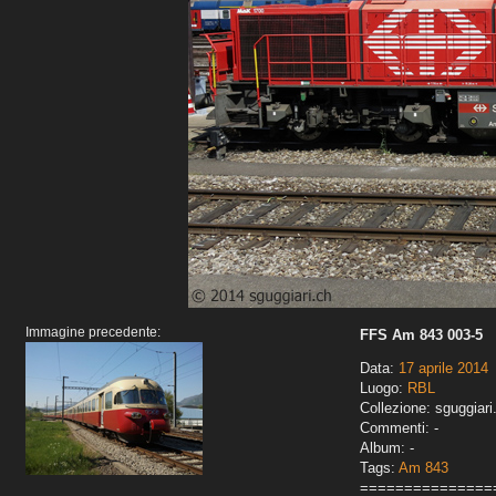
Immagine precedente:
FFS Am 843 003-5
Data:
17 aprile 2014
Luogo:
RBL
Collezione: sguggiari
Commenti: -
Album: -
Tags:
Am 843
===============