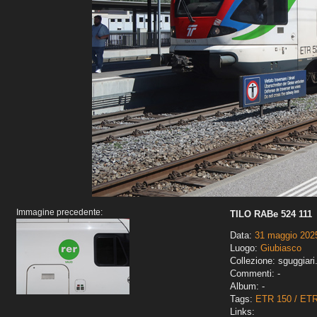
Immagine precedente:
TILO RABe 524 111
Data:
31 maggio 202
Luogo:
Giubiasco
Collezione: sguggiari
Commenti: -
Album: -
Tags:
ETR 150 / ET
Links: