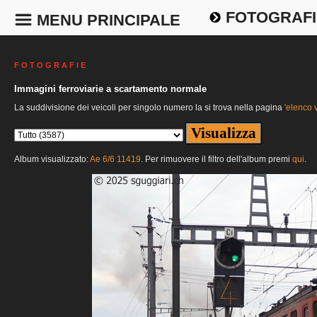
FOTOGRAFI
MENU PRINCIPALE
F O T O G R A F I E
Immagini ferroviarie a scartamento normale
La suddivisione dei veicoli per singolo numero la si trova nella pagina
'elenco v
Album visualizzato:
Ae 6/6 11419
. Per rimuovere il filtro dell'album premi
qui
.