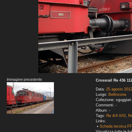
Immagine precedente:
Crossrail Re 436 112-
Data:
25 agosto 201
Luogo:
Bellinzona
Collezione: sguggiari
Commenti: -
Album: -
Tags:
Re 4/4 II/III
,
Re
Links:
•
Scheda tecnica FFS
Visualizza tutte le fot