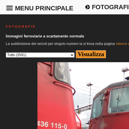
FOTOGRAFI
MENU PRINCIPALE
F O T O G R A F I E
Immagini ferroviarie a scartamento normale
La suddivisione dei veicoli per singolo numero la si trova nella pagina
'elenco v