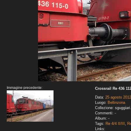
Immagine precedente:
Crossrail Re 436 112-
Data:
25 agosto 201
Luogo:
Bellinzona
Collezione: sguggiari
Commenti: -
Album: -
Tags:
Re 4/4 II/III
,
Re
Links: