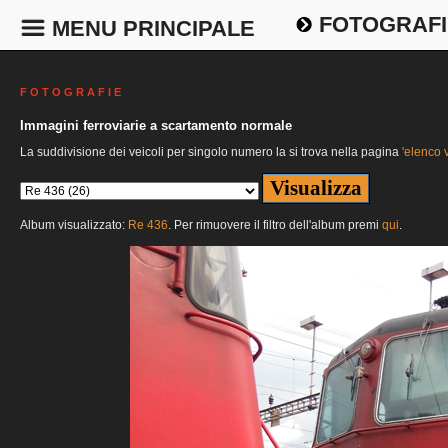
FOTOGRAFI
MENU PRINCIPALE
F O T O G R A F I E
Immagini ferroviarie a scartamento normale
La suddivisione dei veicoli per singolo numero la si trova nella pagina
'elenco v
Album visualizzato:
Re 436
. Per rimuovere il filtro dell'album premi
qui
.