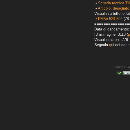
•
Scheda tecnica TI
•
Articolo: deragliato
Visualizza tutte le fot
•
RABe 524 302
(78 
===============
Data di caricamento:
ID immagine: 3113 (
p
Visualizzazioni: 776
Segnala
qui
dei dati 
Sandro Gug