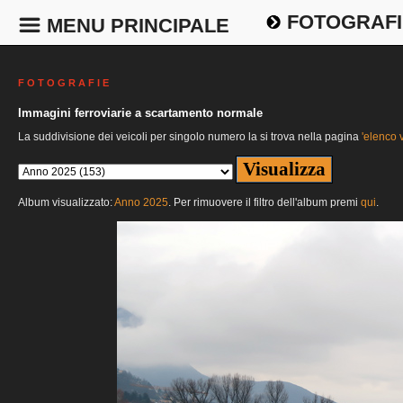
FOTOGRAFI
MENU PRINCIPALE
F O T O G R A F I E
Immagini ferroviarie a scartamento normale
La suddivisione dei veicoli per singolo numero la si trova nella pagina
'elenco v
Album visualizzato:
Anno 2025
. Per rimuovere il filtro dell'album premi
qui
.