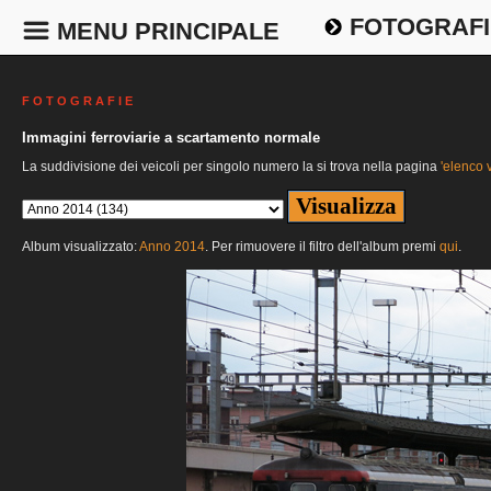
FOTOGRAFI
MENU PRINCIPALE
F O T O G R A F I E
Immagini ferroviarie a scartamento normale
La suddivisione dei veicoli per singolo numero la si trova nella pagina
'elenco v
Album visualizzato:
Anno 2014
. Per rimuovere il filtro dell'album premi
qui
.