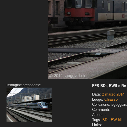
Immagine precedente:
FFS BDt, EWII e Re 4
Data:
2 marzo 2014
Luogo:
Chiasso
Collezione: sguggiari
Commenti: -
Album: -
Tags:
BDt
,
EW I/II
Links: