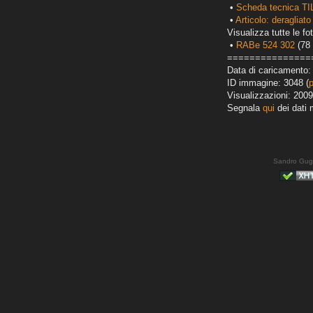
•
Scheda tecnica TI
•
Articolo: deragliato
Visualizza tutte le fot
•
RABe 524 302
(78 
===============
Data di caricamento:
ID immagine: 3048 (
Visualizzazioni: 2009
Segnala
qui
dei dati 
Sandro Gug