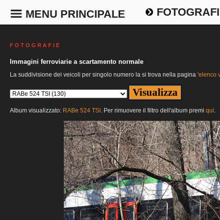
FOTOGRAFI
MENU PRINCIPALE
F O T O G R A F I E
Immagini ferroviarie a scartamento normale
La suddivisione dei veicoli per singolo numero la si trova nella pagina
'elenco v
Album visualizzato:
RABe 524 TSI
. Per rimuovere il filtro dell'album premi
qui
.