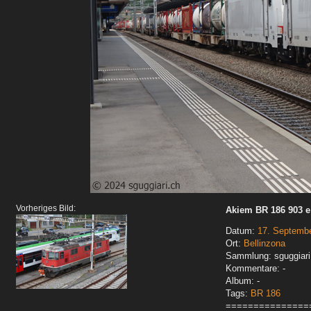
Vorheriges Bild:
Akiem BR 186 903 e
Datum:
17. Septemb
Ort:
Bellinzona
Sammlung: sguggiari
Kommentare: -
Album: -
Tags:
BR 186
===============