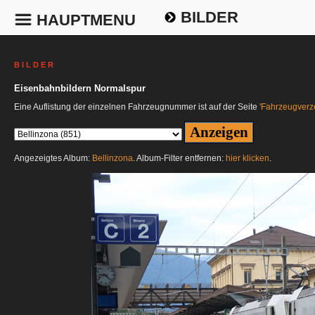
BILDER
HAUPTMENU
B I L D E R
Eisenbahnbildern Normalspur
Eine Auflistung der einzelnen Fahrzeugnummer ist auf der Seite
'Fahrzeugverze
Angezeigtes Album:
Bellinzona
. Album-Filter entfernen:
hier klicken
.