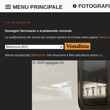
FOTOGRAFI
MENU PRINCIPALE
F O T O G R A F I E
Immagini ferroviarie a scartamento normale
La suddivisione dei veicoli per singolo numero la si trova nella pagina
'elenco v
Album visualizzato:
Bellinzona
. Per rimuovere il filtro dell'album premi
qui
.