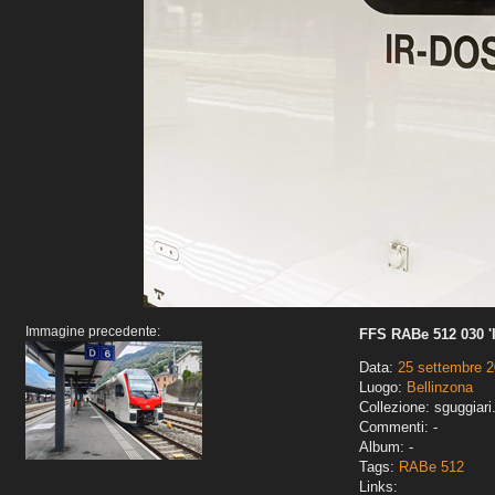
Immagine precedente:
FFS RABe 512 030 '
Data:
25 settembre 
Luogo:
Bellinzona
Collezione: sguggiari
Commenti: -
Album: -
Tags:
RABe 512
Links: