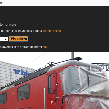
IE
nto normale
o numero la si trova nella pagina
'elenco veicoli'
.
imuovere il filtro dell'album premi
qui
.