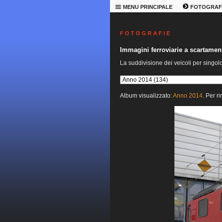
MENU PRINCIPALE
FOTOGRAF
F O T O G R A F I E
Immagini ferroviarie a scartame
La suddivisione dei veicoli per singol
Album visualizzato:
Anno 2014
. Per r