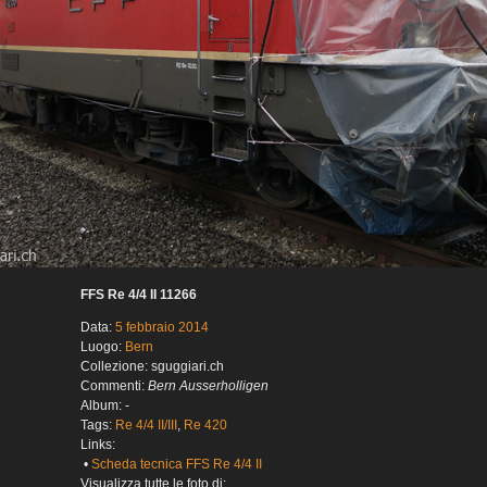
FFS Re 4/4 II 11266
Data:
5 febbraio 2014
Luogo:
Bern
Collezione: sguggiari.ch
Commenti:
Bern Ausserholligen
Album: -
Tags:
Re 4/4 II/III
,
Re 420
Links:
•
Scheda tecnica FFS Re 4/4 II
Visualizza tutte le foto di: