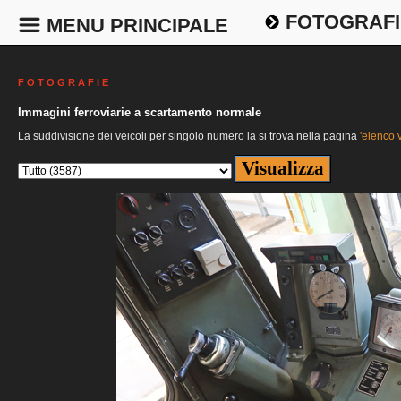
FOTOGRAFI
MENU PRINCIPALE
F O T O G R A F I E
Immagini ferroviarie a scartamento normale
La suddivisione dei veicoli per singolo numero la si trova nella pagina
'elenco v