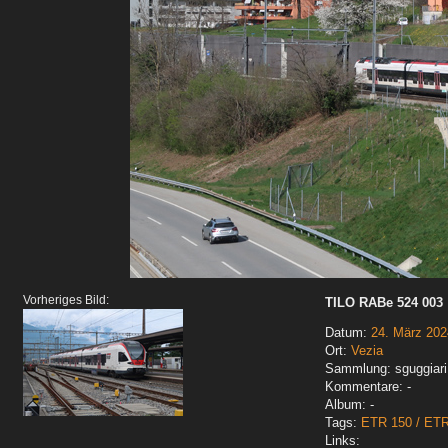
Vorheriges Bild:
TILO RABe 524 003
Datum:
24. März 202
Ort:
Vezia
Sammlung: sguggiari
Kommentare: -
Album: -
Tags:
ETR 150 / ET
Links: