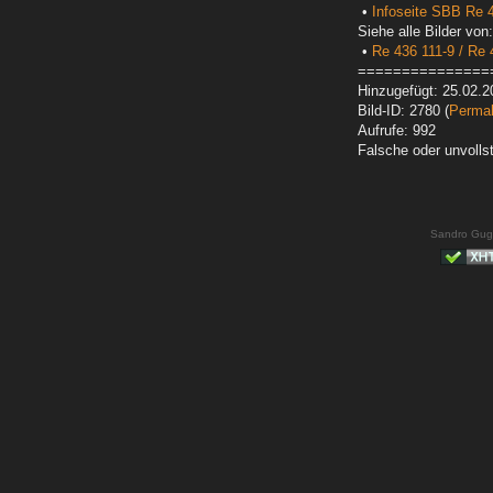
•
Infoseite SBB Re 4
Siehe alle Bilder von:
•
Re 436 111-9 / Re 
===============
Hinzugefügt: 25.02.2
Bild-ID: 2780 (
Permal
Aufrufe: 992
Falsche oder unvoll
Sandro Gug