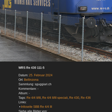
WRS Re 430 111-5
Datum:
25. Februar 2024
Ort:
Bellinzona
Sammlung: sguggiari.ch
Kommentare: -
Album: -
Tags:
Re 4/4 II/III
,
Re 4/4 II/III speciali
,
Re 430
,
Re 436
Links:
•
Infoseite SBB Re 4/4 III
Siehe alle Bilder von: