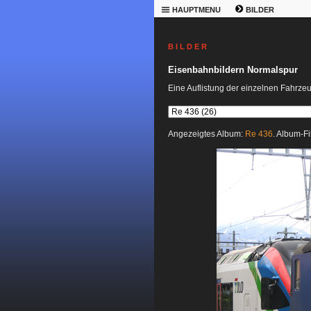
HAUPTMENU
BILDER
B I L D E R
Eisenbahnbildern Normalspur
Eine Auflistung der einzelnen Fahrze
Angezeigtes Album:
Re 436
. Album-Fi