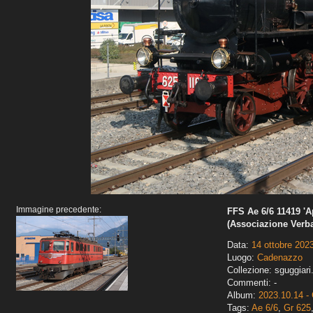
Immagine precedente:
FFS Ae 6/6 11419 'A
(Associazione Verb
Data:
14 ottobre 202
Luogo:
Cadenazzo
Collezione: sguggiari
Commenti: -
Album:
2023.10.14 -
Tags:
Ae 6/6
,
Gr 625