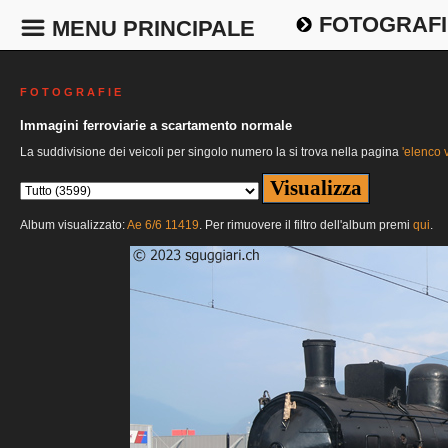
FOTOGRAFI
MENU PRINCIPALE
F O T O G R A F I E
Immagini ferroviarie a scartamento normale
La suddivisione dei veicoli per singolo numero la si trova nella pagina
'elenco v
Album visualizzato:
Ae 6/6 11419
. Per rimuovere il filtro dell'album premi
qui
.