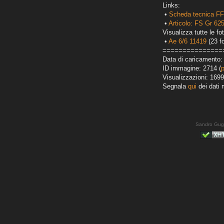
Links:
•
Scheda tecnica FF
•
Articolo: FS Gr 6
Visualizza tutte le fot
•
Ae 6/6 11419
(23 fo
===============
Data di caricamento:
ID immagine: 2714 (
Visualizzazioni: 1699
Segnala
qui
dei dati 
Sandro Gug