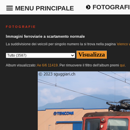
FOTOGRAFI
MENU PRINCIPALE
F O T O G R A F I E
Immagini ferroviarie a scartamento normale
La suddivisione dei veicoli per singolo numero la si trova nella pagina
'elenco v
Album visualizzato:
Ae 6/6 11419
. Per rimuovere il filtro dell'album premi
qui
.