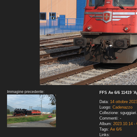
Immagine precedente:
FFS Ae 6/6 11419 'A
Data:
14 ottobre 202
Luogo:
Cadenazzo
Collezione: sguggiari
Commenti: -
Album:
2023.10.14 -
Tags:
Ae 6/6
Links: