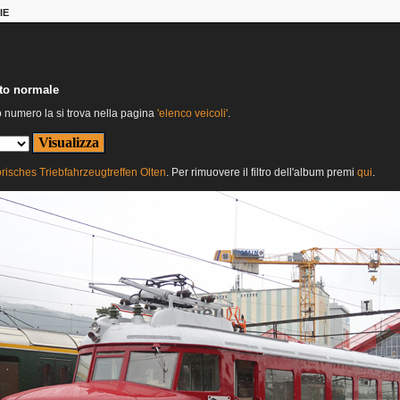
IE
nto normale
o numero la si trova nella pagina
'elenco veicoli'
.
orisches Triebfahrzeugtreffen Olten
. Per rimuovere il filtro dell'album premi
qui
.