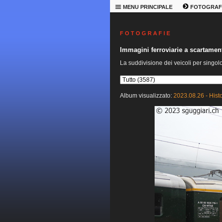
MENU PRINCIPALE
FOTOGRAF
F O T O G R A F I E
Immagini ferroviarie a scartame
La suddivisione dei veicoli per singol
Album visualizzato:
2023.08.26 - Hist