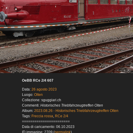
OeBB RCe 2/4 607
Data:
26 agosto 2023
Luogo:
Olten
Collezione: sguggiari.ch
Commenti:
Historisches Triebfahrzeugtreffen Olten
Album:
2023.08.26 - Historisches Triebfahrzeugtreffen Olten
Tags:
Freccia rossa
,
RCe 2/4
=======================
Data di caricamento: 06.10.2023
ID immagine: 2709 (
permalink
)