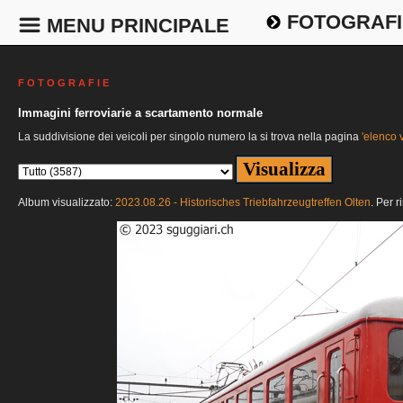
FOTOGRAFI
MENU PRINCIPALE
F O T O G R A F I E
Immagini ferroviarie a scartamento normale
La suddivisione dei veicoli per singolo numero la si trova nella pagina
'elenco v
Album visualizzato:
2023.08.26 - Historisches Triebfahrzeugtreffen Olten
. Per r