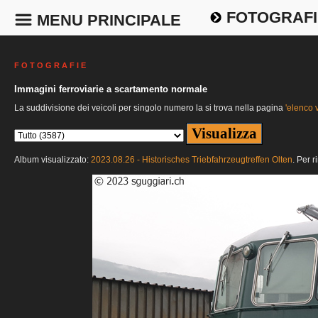
FOTOGRAFI
MENU PRINCIPALE
F O T O G R A F I E
Immagini ferroviarie a scartamento normale
La suddivisione dei veicoli per singolo numero la si trova nella pagina
'elenco v
Album visualizzato:
2023.08.26 - Historisches Triebfahrzeugtreffen Olten
. Per r