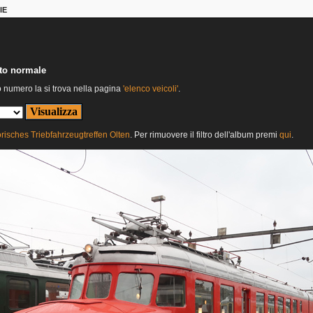
IE
nto normale
o numero la si trova nella pagina
'elenco veicoli'
.
orisches Triebfahrzeugtreffen Olten
. Per rimuovere il filtro dell'album premi
qui
.