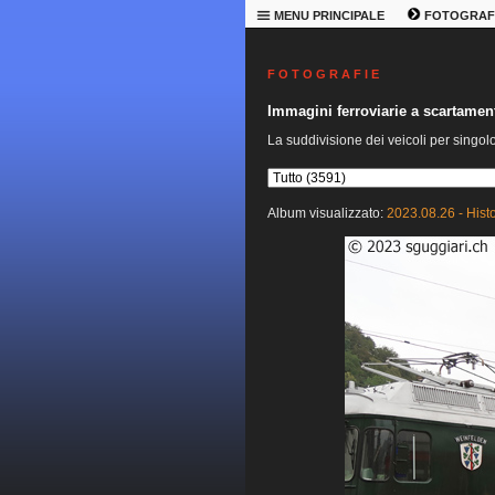
MENU PRINCIPALE
FOTOGRAF
F O T O G R A F I E
Immagini ferroviarie a scartame
La suddivisione dei veicoli per singol
Album visualizzato:
2023.08.26 - Hist