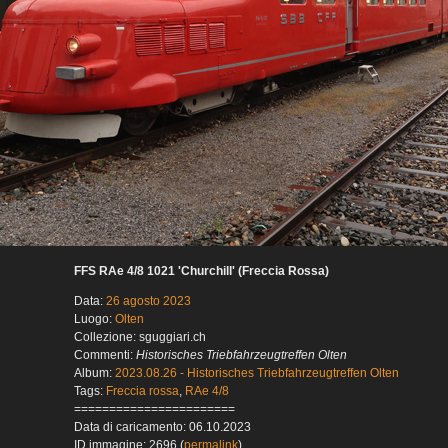
FFS RAe 4/8 1021 'Churchill' (Freccia Rossa)
Data:
26 agosto 2023
Luogo:
Olten
Collezione: sguggiari.ch
Commenti:
Historisches Triebfahrzeugtreffen Olten
Album:
2023.08.26 - Historisches Triebfahrzeugtreffen Olten
Tags:
Freccia rossa
,
RAe 4/8
=======================
Data di caricamento: 06.10.2023
ID immagine: 2696 (
permalink
)