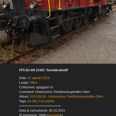
FFS De 6/6 15301 'Seetalkrokodil'
Data:
26 agosto 2023
Luogo:
Olten
Collezione: sguggiari.ch
Commenti:
Historisches Triebfahrzeugtreffen Olten
Album:
2023.08.26 - Historisches Triebfahrzeugtreffen Olten
Tags:
De 6/6
,
Coccodrillo
=======================
Data di caricamento: 06.10.2023
ID immagine: 2688 (
permalink
)