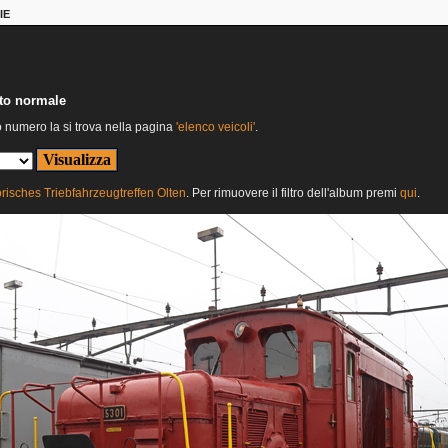
IE
nto normale
o numero la si trova nella pagina
'elenco veicoli'
.
orisches Triebfahrzeugtreffen Olten
. Per rimuovere il filtro dell'album premi
qui
.