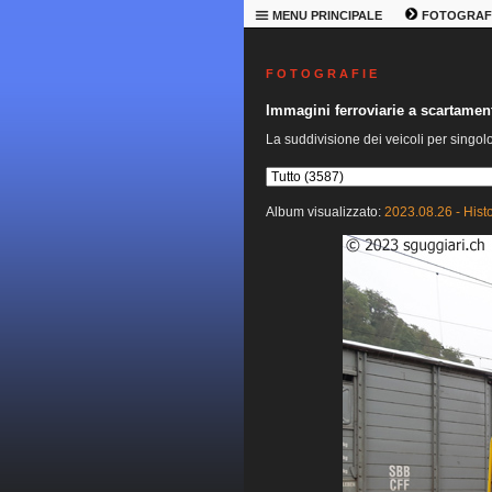
MENU PRINCIPALE
FOTOGRAF
F O T O G R A F I E
Immagini ferroviarie a scartame
La suddivisione dei veicoli per singol
Album visualizzato:
2023.08.26 - Hist