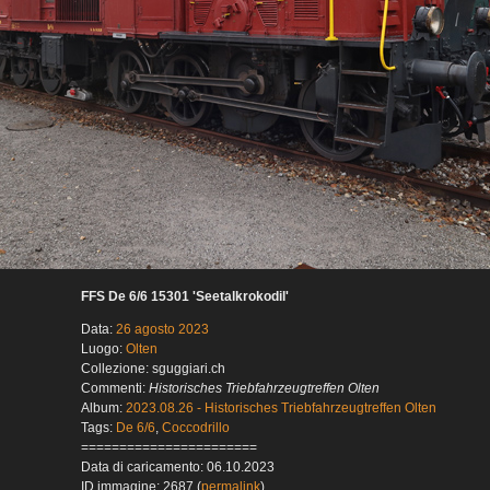
FFS De 6/6 15301 'Seetalkrokodil'
Data:
26 agosto 2023
Luogo:
Olten
Collezione: sguggiari.ch
Commenti:
Historisches Triebfahrzeugtreffen Olten
Album:
2023.08.26 - Historisches Triebfahrzeugtreffen Olten
Tags:
De 6/6
,
Coccodrillo
=======================
Data di caricamento: 06.10.2023
ID immagine: 2687 (
permalink
)