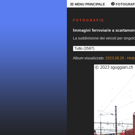
MENU PRINCIPALE
FOTOGRAF
F O T O G R A F I E
Immagini ferroviarie a scartame
La suddivisione dei veicoli per singol
Album visualizzato:
2023.08.26 - Hist