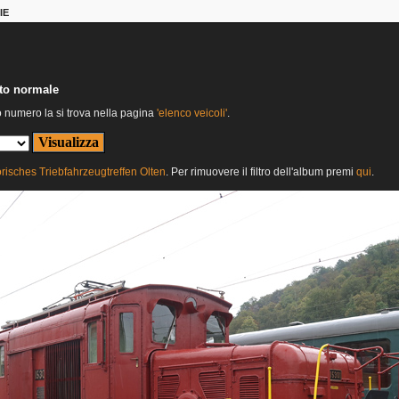
IE
nto normale
o numero la si trova nella pagina
'elenco veicoli'
.
orisches Triebfahrzeugtreffen Olten
. Per rimuovere il filtro dell'album premi
qui
.