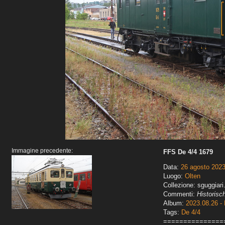
Immagine precedente:
FFS De 4/4 1679
Data:
26 agosto 202
Luogo:
Olten
Collezione: sguggiari
Commenti:
Historisc
Album:
2023.08.26 - 
Tags:
De 4/4
===============