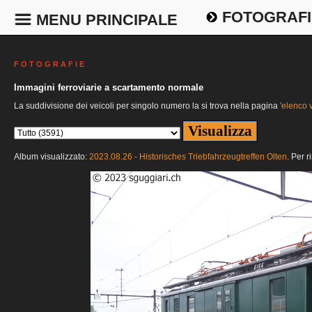
FOTOGRAFI
MENU PRINCIPALE
F O T O G R A F I E
Immagini ferroviarie a scartamento normale
La suddivisione dei veicoli per singolo numero la si trova nella pagina
'elenco v
Album visualizzato:
2023.08.26 - Historisches Triebfahrzeugtreffen Olten
. Per r