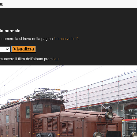
IE
nto normale
o numero la si trova nella pagina
'elenco veicoli'
.
imuovere il filtro dell'album premi
qui
.