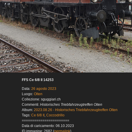
FFS Ce 6/8 II 14253
Data:
26 agosto 2023
Luogo:
Olten
Collezione: sguggiari.ch
Commenti:
Historisches Triebfahrzeugtreffen Olten
Album:
2023.08.26 - Historisches Triebfahrzeugtreffen Olten
Tags:
Ce 6/8 II
,
Coccodrillo
=======================
Data di caricamento: 06.10.2023
ID immagine: 2682 (
permalink
)