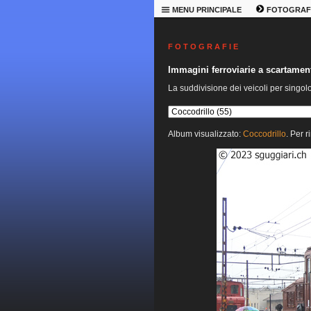
MENU PRINCIPALE
FOTOGRAF
F O T O G R A F I E
Immagini ferroviarie a scartame
La suddivisione dei veicoli per singol
Album visualizzato:
Coccodrillo
. Per r