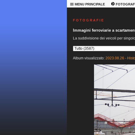
MENU PRINCIPALE
FOTOGRAF
F O T O G R A F I E
Immagini ferroviarie a scartame
La suddivisione dei veicoli per singol
Album visualizzato:
2023.08.26 - Hist