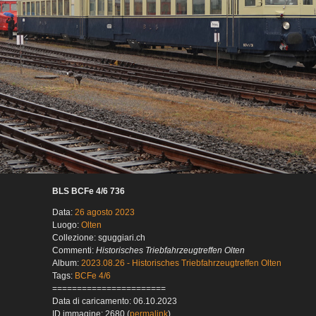
BLS BCFe 4/6 736
Data:
26 agosto 2023
Luogo:
Olten
Collezione: sguggiari.ch
Commenti:
Historisches Triebfahrzeugtreffen Olten
Album:
2023.08.26 - Historisches Triebfahrzeugtreffen Olten
Tags:
BCFe 4/6
=======================
Data di caricamento: 06.10.2023
ID immagine: 2680 (
permalink
)