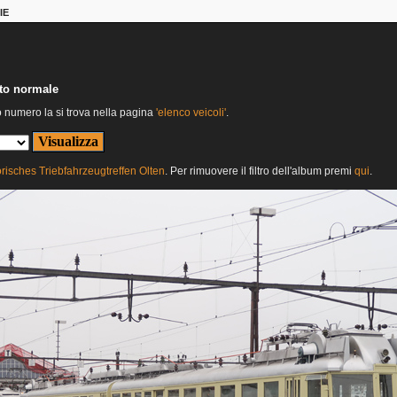
IE
nto normale
o numero la si trova nella pagina
'elenco veicoli'
.
orisches Triebfahrzeugtreffen Olten
. Per rimuovere il filtro dell'album premi
qui
.