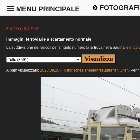
FOTOGRAFI
MENU PRINCIPALE
F O T O G R A F I E
Immagini ferroviarie a scartamento normale
La suddivisione dei veicoli per singolo numero la si trova nella pagina
'elenco v
Album visualizzato:
2023.08.26 - Historisches Triebfahrzeugtreffen Olten
. Per r