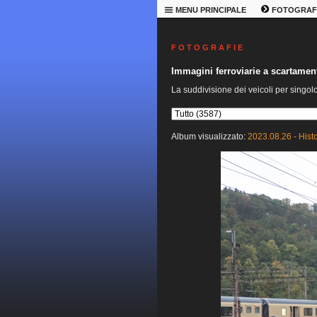
MENU PRINCIPALE
FOTOGRAF
F O T O G R A F I E
Immagini ferroviarie a scartame
La suddivisione dei veicoli per singol
Album visualizzato:
2023.08.26 - Hist