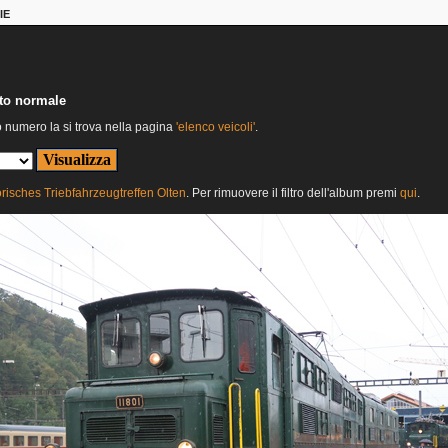
IE
nto normale
o numero la si trova nella pagina
'elenco veicoli'
.
orisches Triebfahrzeugtreffen Olten
. Per rimuovere il filtro dell'album premi
qui
.