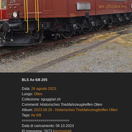
BLS Ae 6/8 205
Data:
26 agosto 2023
Luogo:
Olten
Collezione: sguggiari.ch
Commenti:
Historisches Triebfahrzeugtreffen Olten
Album:
2023.08.26 - Historisches Triebfahrzeugtreffen Olten
Tags:
Ae 6/8
=======================
Data di caricamento: 06.10.2023
ID immagine: 2673 (
permalink
)