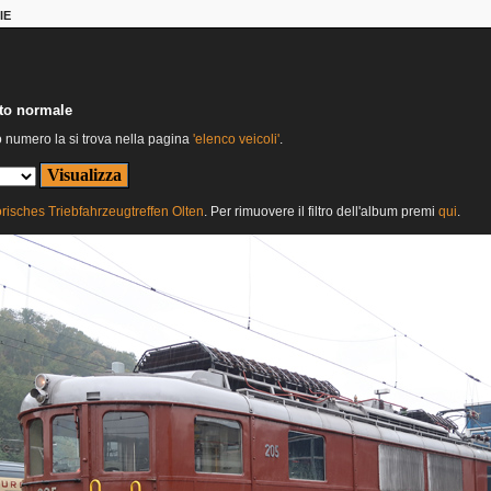
IE
nto normale
o numero la si trova nella pagina
'elenco veicoli'
.
orisches Triebfahrzeugtreffen Olten
. Per rimuovere il filtro dell'album premi
qui
.