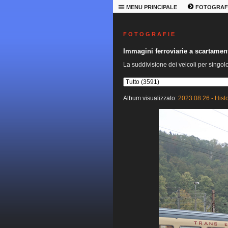
MENU PRINCIPALE
FOTOGRAF
F O T O G R A F I E
Immagini ferroviarie a scartame
La suddivisione dei veicoli per singol
Album visualizzato:
2023.08.26 - Hist