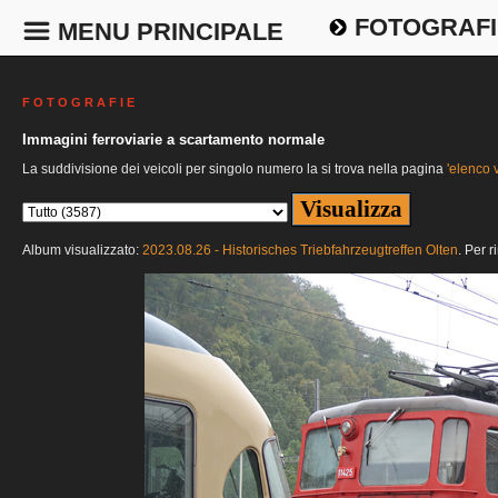
FOTOGRAFI
MENU PRINCIPALE
F O T O G R A F I E
Immagini ferroviarie a scartamento normale
La suddivisione dei veicoli per singolo numero la si trova nella pagina
'elenco v
Album visualizzato:
2023.08.26 - Historisches Triebfahrzeugtreffen Olten
. Per r