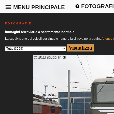
FOTOGRAFI
MENU PRINCIPALE
F O T O G R A F I E
Immagini ferroviarie a scartamento normale
La suddivisione dei veicoli per singolo numero la si trova nella pagina
'elenco v