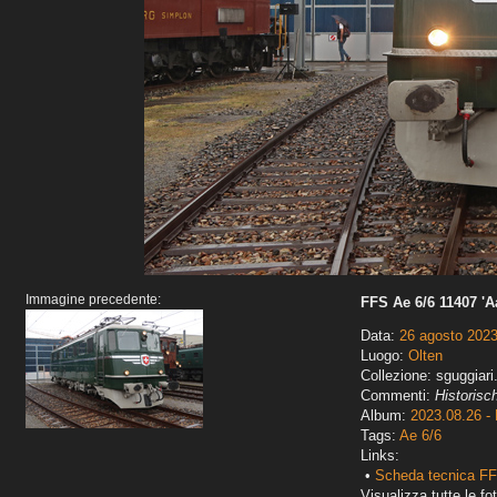
Immagine precedente:
FFS Ae 6/6 11407 'A
Data:
26 agosto 202
Luogo:
Olten
Collezione: sguggiari
Commenti:
Historisc
Album:
2023.08.26 - 
Tags:
Ae 6/6
Links:
•
Scheda tecnica FF
Visualizza tutte le fot