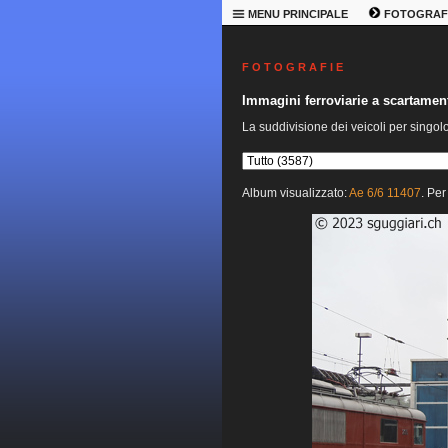
MENU PRINCIPALE
FOTOGRAF
F O T O G R A F I E
Immagini ferroviarie a scartame
La suddivisione dei veicoli per singol
Album visualizzato:
Ae 6/6 11407
. Per