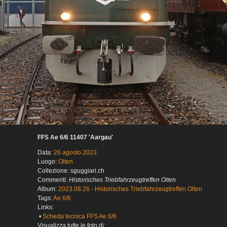
FFS Ae 6/6 11407 'Aargau'
Data:
26 agosto 2023
Luogo:
Olten
Collezione: sguggiari.ch
Commenti:
Historisches Triebfahrzeugtreffen Olten
Album:
2023.08.26 - Historisches Triebfahrzeugtreffen Olten
Tags:
Ae 6/6
Links:
•
Scheda tecnica FFS Ae 6/6
Visualizza tutte le foto di: